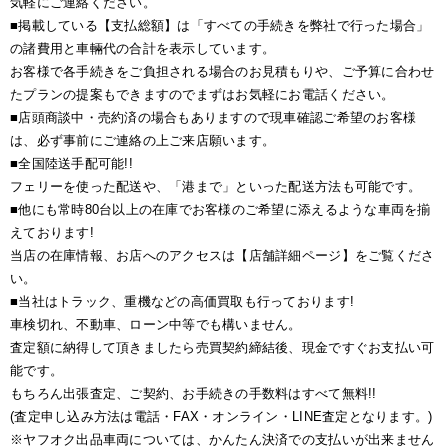
気軽にご連絡ください。
■掲載している【支払総額】は「すべての手続きを弊社で行った場合」
の諸費用と車輛代の合計を表示しています。
お客様で各手続きをご負担される場合のお見積もりや、ご予算に合わせ
たプランの提案もできますのでまずはお気軽にお電話ください。
■店頭商談中・売約済の場合もありますので現車確認ご希望のお客様
は、必ず事前にご連絡の上ご来店願います。
■全国陸送手配可能!!
フェリーを使った配送や、「港まで」といった配送方法も可能です。
■他にも常時80台以上の在庫でお客様のご希望に添えるような車両を揃
えております!
当店の在庫情報、お店へのアクセスは【店舗詳細ページ】をご覧くださ
い。
■当社はトラック、重機などの高価買取も行っております!
車検切れ、不動車、ローン中等でも構いません。
査定額に納得して頂きましたら売買契約締結後、現金ですぐお支払い可
能です。
もちろん出張査定、ご契約、お手続きの手数料はすべて無料!!
(査定申し込み方法は電話・FAX・オンライン・LINE査定となります。)
※ヤフオク出品車両については、かんたん決済での支払いが出来ません