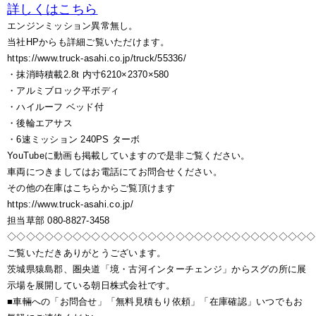
詳しくはこちら
エンジンミッション異常無し。
当社HPからも詳細ご覧いただけます。
https://www.truck-asahi.co.jp/truck/55336/
・抹消時積載2.8t 内寸6210×2370×580
・アルミブロック平ボディ
・ハイルーフ ベッド付
・後輪エアサス
・6速ミッション 240PS ターボ
YouTubeに動画も掲載していますので是非ご覧ください。
車両につきましてはお電話にてお問合せください。
その他の在庫はこちらからご覧頂けます
https://www.truck-asahi.co.jp/
担当草部 080-8827-3458
◇◇◇◇◇◇◇◇◇◇◇◇◇◇◇◇◇◇◇◇◇◇◇◇◇◇◇◇◇◇◇◇◇
ご覧いただきありがとうございます。
茨城県猿島郡、圏央道「境・古河インターチェンジ」からスグの所に展
示場を展開している朝日株式会社です。
■車輛への「お問合せ」「無料見積もり依頼」「在庫確認」いつでもお