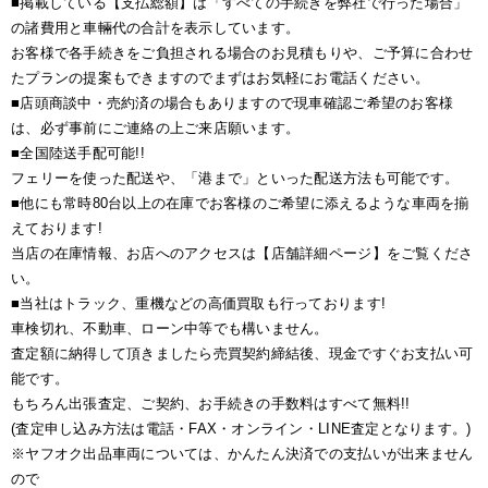
■掲載している【支払総額】は「すべての手続きを弊社で行った場合」
の諸費用と車輛代の合計を表示しています。
お客様で各手続きをご負担される場合のお見積もりや、ご予算に合わせ
たプランの提案もできますのでまずはお気軽にお電話ください。
■店頭商談中・売約済の場合もありますので現車確認ご希望のお客様
は、必ず事前にご連絡の上ご来店願います。
■全国陸送手配可能!!
フェリーを使った配送や、「港まで」といった配送方法も可能です。
■他にも常時80台以上の在庫でお客様のご希望に添えるような車両を揃
えております!
当店の在庫情報、お店へのアクセスは【店舗詳細ページ】をご覧くださ
い。
■当社はトラック、重機などの高価買取も行っております!
車検切れ、不動車、ローン中等でも構いません。
査定額に納得して頂きましたら売買契約締結後、現金ですぐお支払い可
能です。
もちろん出張査定、ご契約、お手続きの手数料はすべて無料!!
(査定申し込み方法は電話・FAX・オンライン・LINE査定となります。)
※ヤフオク出品車両については、かんたん決済での支払いが出来ません
ので