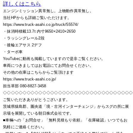
詳しくはこちら
エンジンミッション異常無し。上物動作異常無し。
当社HPからも詳細ご覧いただけます。
https://www.truck-asahi.co.jp/truck/55574/
・抹消時積載13.7t 内寸9650×2410×2650
・ラッシングレール2段
・後輪エアサス 2デフ
・ターボ車
YouTubeに動画も掲載していますので是非ご覧ください。
車両につきましてはお電話にてお問合せください。
その他の在庫はこちらからご覧頂けます
https://www.truck-asahi.co.jp/
担当草部 080-8827-3458
◇◇◇◇◇◇◇◇◇◇◇◇◇◇◇◇◇◇◇◇◇◇◇◇◇◇◇◇◇◇◇◇◇
ご覧いただきありがとうございます。
茨城県猿島郡、圏央道「境・古河インターチェンジ」からスグの所に展
示場を展開している朝日株式会社です。
■車輛への「お問合せ」「無料見積もり依頼」「在庫確認」いつでもお
気軽にご連絡ください。