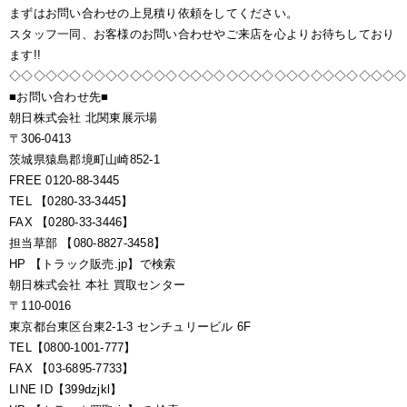
まずはお問い合わせの上見積り依頼をしてください。
スタッフ一同、お客様のお問い合わせやご来店を心よりお待ちしており
ます!!
◇◇◇◇◇◇◇◇◇◇◇◇◇◇◇◇◇◇◇◇◇◇◇◇◇◇◇◇◇◇◇◇◇
■お問い合わせ先■
朝日株式会社 北関東展示場
〒306-0413
茨城県猿島郡境町山崎852-1
FREE 0120-88-3445
TEL 【0280-33-3445】
FAX 【0280-33-3446】
担当草部 【080-8827-3458】
HP 【トラック販売.jp】で検索
朝日株式会社 本社 買取センター
〒110-0016
東京都台東区台東2-1-3 センチュリービル 6F
TEL【0800-1001-777】
FAX 【03-6895-7733】
LINE ID【399dzjkl】