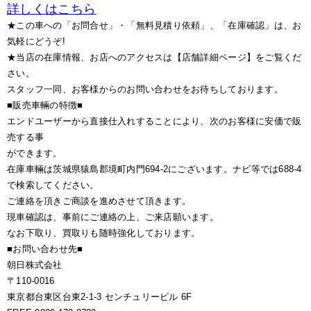
詳しくはこちら
★この車への「お問合せ」・「無料見積り依頼」、「在庫確認」は、お
気軽にどうぞ!
★当店の在庫情報、お店へのアクセスは【店舗詳細ページ】をご覧くだ
さい。
スタッフ一同、お客様からのお問い合わせをお待ちしております。
■販売車輛の特徴■
エンドユーザーから直接仕入れすることにより、次のお客様に安価で販
売する事
ができます。
在庫車輛は茨城県猿島郡境町内門694-2にございます。ナビ等では688-4
で検索してください。
ご連絡を頂きご商談を進めさせて頂きます。
現車確認は、事前にご連絡の上、ご来店願います。
なお下取り、買取りも随時強化しております。
■お問い合わせ先■
朝日株式会社
〒110-0016
東京都台東区台東2-1-3 センチュリービル 6F