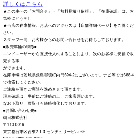
詳しくはこちら
★この車への「お問合せ」・「無料見積り依頼」、「在庫確認」は、お
気軽にどうぞ!
★当店の在庫情報、お店へのアクセスは【店舗詳細ページ】をご覧くだ
さい。
スタッフ一同、お客様からのお問い合わせをお待ちしております。
■販売車輛の特徴■
エンドユーザーから直接仕入れすることにより、次のお客様に安価で販
売する事
ができます。
在庫車輛は茨城県猿島郡境町内門694-2にございます。ナビ等では688-4
で検索してください。
ご連絡を頂きご商談を進めさせて頂きます。
現車確認は、事前にご連絡の上、ご来店願います。
なお下取り、買取りも随時強化しております。
■お問い合わせ先■
朝日株式会社
〒110-0016
東京都台東区台東2-1-3 センチュリービル 6F