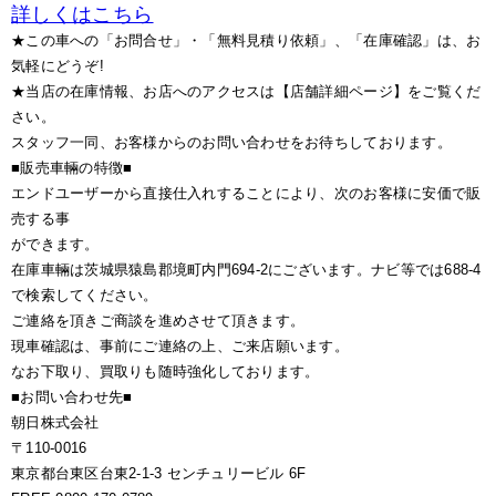
詳しくはこちら
★この車への「お問合せ」・「無料見積り依頼」、「在庫確認」は、お
気軽にどうぞ!
★当店の在庫情報、お店へのアクセスは【店舗詳細ページ】をご覧くだ
さい。
スタッフ一同、お客様からのお問い合わせをお待ちしております。
■販売車輛の特徴■
エンドユーザーから直接仕入れすることにより、次のお客様に安価で販
売する事
ができます。
在庫車輛は茨城県猿島郡境町内門694-2にございます。ナビ等では688-4
で検索してください。
ご連絡を頂きご商談を進めさせて頂きます。
現車確認は、事前にご連絡の上、ご来店願います。
なお下取り、買取りも随時強化しております。
■お問い合わせ先■
朝日株式会社
〒110-0016
東京都台東区台東2-1-3 センチュリービル 6F