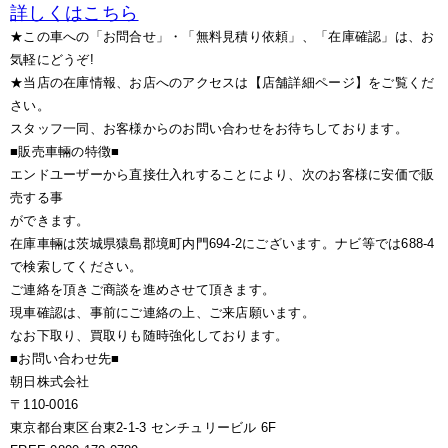
詳しくはこちら
★この車への「お問合せ」・「無料見積り依頼」、「在庫確認」は、お
気軽にどうぞ!
★当店の在庫情報、お店へのアクセスは【店舗詳細ページ】をご覧くだ
さい。
スタッフ一同、お客様からのお問い合わせをお待ちしております。
■販売車輛の特徴■
エンドユーザーから直接仕入れすることにより、次のお客様に安価で販
売する事
ができます。
在庫車輛は茨城県猿島郡境町内門694-2にございます。ナビ等では688-4
で検索してください。
ご連絡を頂きご商談を進めさせて頂きます。
現車確認は、事前にご連絡の上、ご来店願います。
なお下取り、買取りも随時強化しております。
■お問い合わせ先■
朝日株式会社
〒110-0016
東京都台東区台東2-1-3 センチュリービル 6F