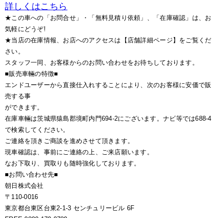
詳しくはこちら
★この車への「お問合せ」・「無料見積り依頼」、「在庫確認」は、お
気軽にどうぞ!
★当店の在庫情報、お店へのアクセスは【店舗詳細ページ】をご覧くだ
さい。
スタッフ一同、お客様からのお問い合わせをお待ちしております。
■販売車輛の特徴■
エンドユーザーから直接仕入れすることにより、次のお客様に安価で販
売する事
ができます。
在庫車輛は茨城県猿島郡境町内門694-2にございます。ナビ等では688-4
で検索してください。
ご連絡を頂きご商談を進めさせて頂きます。
現車確認は、事前にご連絡の上、ご来店願います。
なお下取り、買取りも随時強化しております。
■お問い合わせ先■
朝日株式会社
〒110-0016
東京都台東区台東2-1-3 センチュリービル 6F