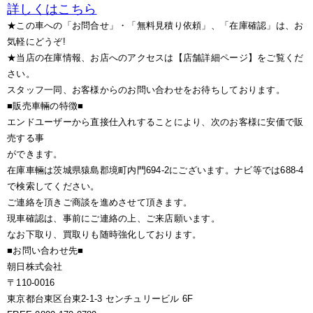
詳しくはこちら
★この車への「お問合せ」・「無料見積り依頼」、「在庫確認」は、お
気軽にどうぞ!
★当店の在庫情報、お店へのアクセスは【店舗詳細ページ】をご覧くだ
さい。
スタッフ一同、お客様からのお問い合わせをお待ちしております。
■販売車輛の特徴■
エンドユーザーから直接仕入れすることにより、次のお客様に安価で販
売する事
ができます。
在庫車輛は茨城県猿島郡境町内門694-2にございます。ナビ等では688-4
で検索してください。
ご連絡を頂きご商談を進めさせて頂きます。
現車確認は、事前にご連絡の上、ご来店願います。
なお下取り、買取りも随時強化しております。
■お問い合わせ先■
朝日株式会社
〒110-0016
東京都台東区台東2-1-3 センチュリービル 6F