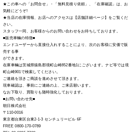
★この車への「お問合せ」・「無料見積り依頼」、「在庫確認」は、お
気軽にどうぞ!
★当店の在庫情報、お店へのアクセスは【店舗詳細ページ】をご覧くだ
さい。
スタッフ一同、お客様からのお問い合わせをお待ちしております。
■販売車輛の特徴■
エンドユーザーから直接仕入れすることにより、次のお客様に安価で販
売する事
ができます。
在庫車輛は茨城県猿島郡境町山崎852番地1にございます。ナビ等では境
町山崎901で検索してください。
ご連絡を頂きご商談を進めさせて頂きます。
現車確認は、事前にご連絡の上、ご来店願います。
なお下取り、買取りも随時強化しております。
■お問い合わせ先■
朝日株式会社
〒110-0016
東京都台東区台東2-1-3 センチュリービル 6F
FREE 0800-170-0789