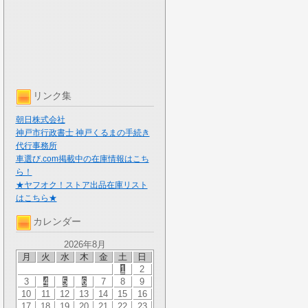
リンク集
朝日株式会社
神戸市行政書士 神戸くるまの手続き
代行事務所
車選び.com掲載中の在庫情報はこち
ら！
★ヤフオク！ストア出品在庫リスト
はこちら★
カレンダー
2026年8月
月
火
水
木
金
土
日
1
2
3
4
5
6
7
8
9
10
11
12
13
14
15
16
17
18
19
20
21
22
23