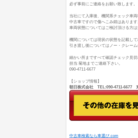
必ず事前にご連絡をお願い致します。
当社にて入庫後、機関系チェック車両
中古車ですので傷へこみ錆はあります
車両状態についてはご検討頂ける方は無料電
機関については現状の状態を記載して
引き渡し後についてはノー・クレーム
細かい所まですべて確認チェック見切
担当:菊地までご連絡下さい。
090-4711-6677
【ショップ情報】
朝日株式会社 TEL:090-4711-66
中古車検索なら車選び.com