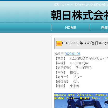
厳選中古トラック販売の事なら朝日株式会社
H.18(2006)年 その他 日本
投稿日
2020-01-06
【車名】 H.18(2006)年 その他 日
【年式】 H.18(2006)年
【走行距離】 ?km (不明)
【車検】 検なし
【カラー】 ブルー
【修復歴】 なし
【地域】 東京都