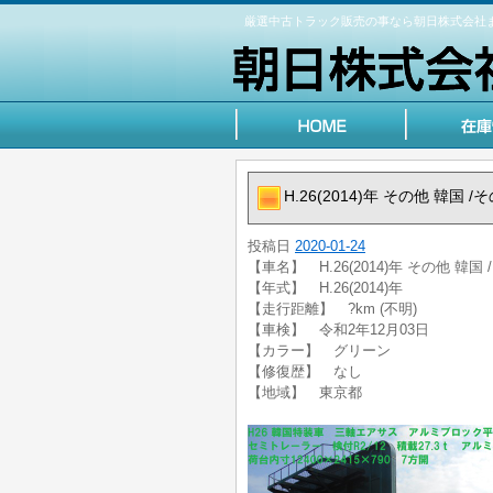
厳選中古トラック販売の事なら朝日株式会社
H.26(2014)年 その他 韓国
投稿日
2020-01-24
【車名】 H.26(2014)年 その他 韓
【年式】 H.26(2014)年
【走行距離】 ?km (不明)
【車検】 令和2年12月03日
【カラー】 グリーン
【修復歴】 なし
【地域】 東京都