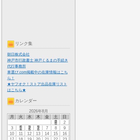
リンク集
朝日株式会社
神戸市行政書士 神戸くるまの手続き
代行事務所
車選び.com掲載中の在庫情報はこち
ら！
★ヤフオク！ストア出品在庫リスト
はこちら★
カレンダー
2026年8月
月
火
水
木
金
土
日
1
2
3
4
5
6
7
8
9
10
11
12
13
14
15
16
17
18
19
20
21
22
23