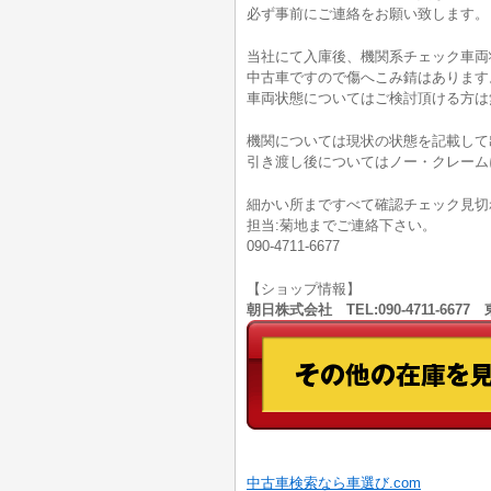
必ず事前にご連絡をお願い致します。
当社にて入庫後、機関系チェック車両
中古車ですので傷へこみ錆はあります
車両状態についてはご検討頂ける方は無料電
機関については現状の状態を記載して
引き渡し後についてはノー・クレーム
細かい所まですべて確認チェック見切
担当:菊地までご連絡下さい。
090-4711-6677
【ショップ情報】
朝日株式会社 TEL:090-4711-66
中古車検索なら車選び.com