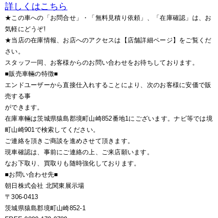
詳しくはこちら
★この車への「お問合せ」・「無料見積り依頼」、「在庫確認」は、お
気軽にどうぞ!
★当店の在庫情報、お店へのアクセスは【店舗詳細ページ】をご覧くだ
さい。
スタッフ一同、お客様からのお問い合わせをお待ちしております。
■販売車輛の特徴■
エンドユーザーから直接仕入れすることにより、次のお客様に安価で販
売する事
ができます。
在庫車輛は茨城県猿島郡境町山崎852番地1にございます。ナビ等では境
町山崎901で検索してください。
ご連絡を頂きご商談を進めさせて頂きます。
現車確認は、事前にご連絡の上、ご来店願います。
なお下取り、買取りも随時強化しております。
■お問い合わせ先■
朝日株式会社 北関東展示場
〒306-0413
茨城県猿島郡境町山崎852-1