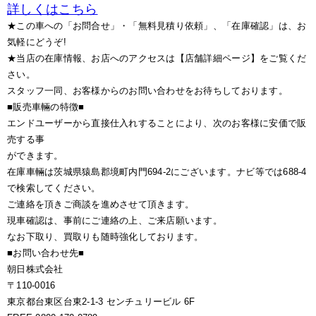
詳しくはこちら
★この車への「お問合せ」・「無料見積り依頼」、「在庫確認」は、お
気軽にどうぞ!
★当店の在庫情報、お店へのアクセスは【店舗詳細ページ】をご覧くだ
さい。
スタッフ一同、お客様からのお問い合わせをお待ちしております。
■販売車輛の特徴■
エンドユーザーから直接仕入れすることにより、次のお客様に安価で販
売する事
ができます。
在庫車輛は茨城県猿島郡境町内門694-2にございます。ナビ等では688-4
で検索してください。
ご連絡を頂きご商談を進めさせて頂きます。
現車確認は、事前にご連絡の上、ご来店願います。
なお下取り、買取りも随時強化しております。
■お問い合わせ先■
朝日株式会社
〒110-0016
東京都台東区台東2-1-3 センチュリービル 6F