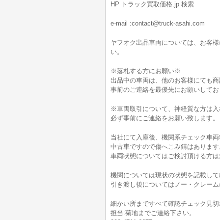
HP トラック買取価格.jp 検索
e-mail :contact@truck-asahi.com
ヤフオク出品車両については、お客様
い。
※落札する方にお願い※
出品中の車両は、他のお客様にても商
事前のご連絡を最優先にお願いしてお
※車両取引について、神経質な方は入
必ず事前にご連絡をお願い致します。
当社にて入庫後、機関系チェック車両
中古車ですので傷へこみ錆はあります
車両状態についてはご検討頂ける方は無料電
機関については現状の状態を記載して
引き渡し後についてはノー・クレーム
細かい所まですべて確認チェック見切
担当:菊地までご連絡下さい。