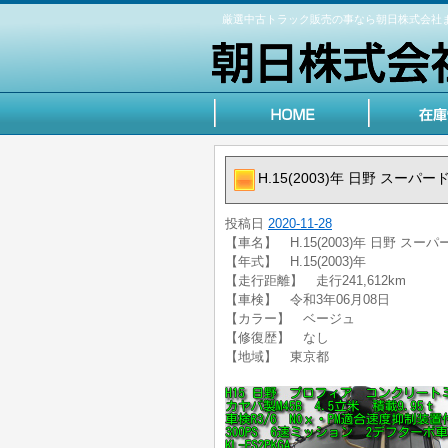
厳選中古トラック販売の事なら朝日株式会社
H.15(2003)年 日野 ス
投稿日
2020-11-28
【車名】 H.15(2003)年 日野 
【年式】 H.15(2003)年
【走行距離】 走行241,612km
【車検】 令和3年06月08日
【カラー】 ベージュ
【修復歴】 なし
【地域】 東京都