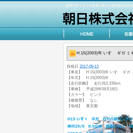
厳選中古トラック販売の事なら朝日株式会社
H.15(2003)年 いすゞ ギガ 
投稿日
2017-09-13
【車名】 H.15(2003)年 いすゞ ギガ
【年式】 H.15(2003)年
【走行距離】 走行263,335km
【車検】 平成29年09月18日
【カラー】 ピンク
【修復歴】 なし
【地域】 東京都