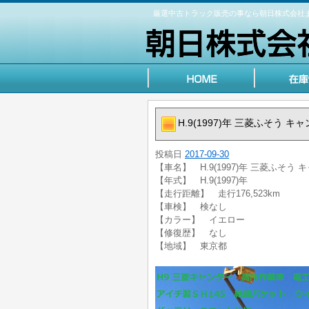
厳選中古トラック販売の事なら朝日株式会社
H.9(1997)年 三菱ふそう
投稿日
2017-09-30
【車名】 H.9(1997)年 三菱ふそう
【年式】 H.9(1997)年
【走行距離】 走行176,523km
【車検】 検なし
【カラー】 イエロー
【修復歴】 なし
【地域】 東京都