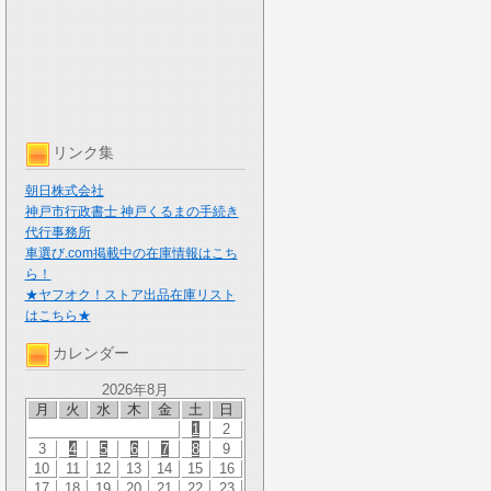
リンク集
朝日株式会社
神戸市行政書士 神戸くるまの手続き
代行事務所
車選び.com掲載中の在庫情報はこち
ら！
★ヤフオク！ストア出品在庫リスト
はこちら★
カレンダー
2026年8月
月
火
水
木
金
土
日
1
2
3
4
5
6
7
8
9
10
11
12
13
14
15
16
17
18
19
20
21
22
23