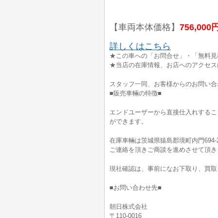
【車両本体価格】
756,000
詳しくはこちら
★この車への「お問合せ」・「無料見
★当店の在庫情報、お店へのアクセス
スタッフ一同、お客様からのお問い合
■販売車輛の特徴■
エンドユーザーから直接仕入れするこ
ができます。
在庫車輛は茨城県猿島郡境町内門694-
ご連絡を頂きご商談を進めさせて頂き
現社確認は、事前になお下取り、買取
■お問い合わせ先■
朝日株式会社
〒110-0016