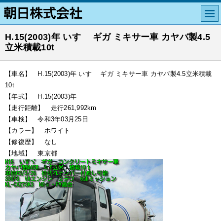
H.15(2003)年 いすゞ ギガ ミキサー車 カヤバ製4.5
立米積載10t
【車名】 H.15(2003)年 いすゞ ギガ ミキサー車 カヤバ製4.5立米積載
10t
【年式】 H.15(2003)年
【走行距離】 走行261,992km
【車検】 令和3年03月25日
【カラー】 ホワイト
【修復歴】 なし
【地域】 東京都