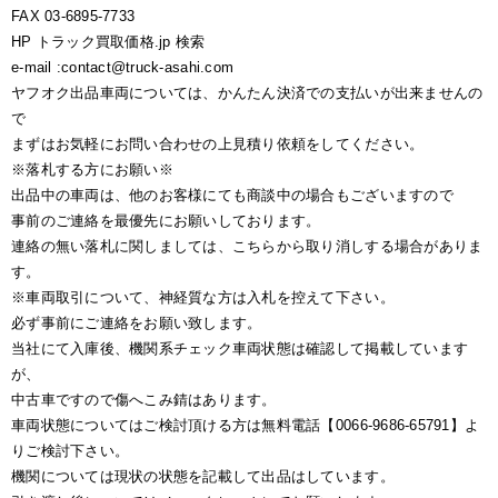
FAX 03-6895-7733
HP トラック買取価格.jp 検索
e-mail :contact@truck-asahi.com
ヤフオク出品車両については、かんたん決済での支払いが出来ませんの
で
まずはお気軽にお問い合わせの上見積り依頼をしてください。
※落札する方にお願い※
出品中の車両は、他のお客様にても商談中の場合もございますので
事前のご連絡を最優先にお願いしております。
連絡の無い落札に関しましては、こちらから取り消しする場合がありま
す。
※車両取引について、神経質な方は入札を控えて下さい。
必ず事前にご連絡をお願い致します。
当社にて入庫後、機関系チェック車両状態は確認して掲載しています
が、
中古車ですので傷へこみ錆はあります。
車両状態についてはご検討頂ける方は無料電話【0066-9686-65791】よ
りご検討下さい。
機関については現状の状態を記載して出品はしています。