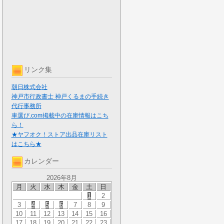
リンク集
朝日株式会社
神戸市行政書士 神戸くるまの手続き
代行事務所
車選び.com掲載中の在庫情報はこち
ら！
★ヤフオク！ストア出品在庫リスト
はこちら★
カレンダー
2026年8月
月
火
水
木
金
土
日
1
2
3
4
5
6
7
8
9
10
11
12
13
14
15
16
17
18
19
20
21
22
23