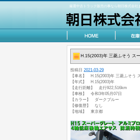
厳選中古トラック販売の事なら朝日株式会社
H.15(2003)年 三菱ふそ
投稿日
2021-03-29
【車名】 H.15(2003)年 三菱ふ
【年式】 H.15(2003)年
【走行距離】 走行922,516km
【車検】 令和3年05月07日
【カラー】 ダークブルー
【修復歴】 なし
【地域】 東京都