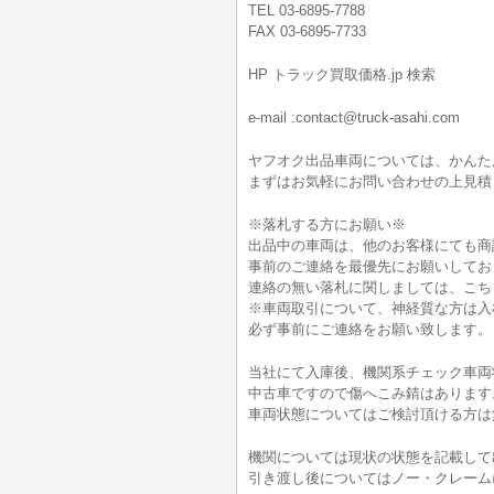
TEL 03-6895-7788
FAX 03-6895-7733
HP トラック買取価格.jp 検索
e-mail :contact@truck-asahi.com
ヤフオク出品車両については、かんた
まずはお気軽にお問い合わせの上見積
※落札する方にお願い※
出品中の車両は、他のお客様にても商
事前のご連絡を最優先にお願いしてお
連絡の無い落札に関しましては、こち
※車両取引について、神経質な方は入
必ず事前にご連絡をお願い致します。
当社にて入庫後、機関系チェック車両
中古車ですので傷へこみ錆はあります
車両状態についてはご検討頂ける方は無料電
機関については現状の状態を記載して
引き渡し後についてはノー・クレーム