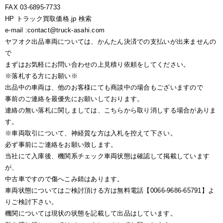
FAX 03-6895-7733
HP トラック買取価格.jp 検索
e-mail :contact@truck-asahi.com
ヤフオク出品車両については、かんたん決済での支払いが出来ませんの
で
まずはお気軽にお問い合わせの上見積り依頼をしてください。
※落札する方にお願い※
出品中の車両は、他のお客様にても商談中の場合もございますので
事前のご連絡を最優先にお願いしております。
連絡の無い落札に関しましては、こちらから取り消しする場合がありま
す。
※車両取引について、神経質な方は入札を控えて下さい。
必ず事前にご連絡をお願い致します。
当社にて入庫後、機関系チェック車両状態は確認して掲載しています
が、
中古車ですので傷へこみ錆はあります。
車両状態についてはご検討頂ける方は無料電話【0066-9686-65791】よ
りご検討下さい。
機関については現状の状態を記載して出品はしています。