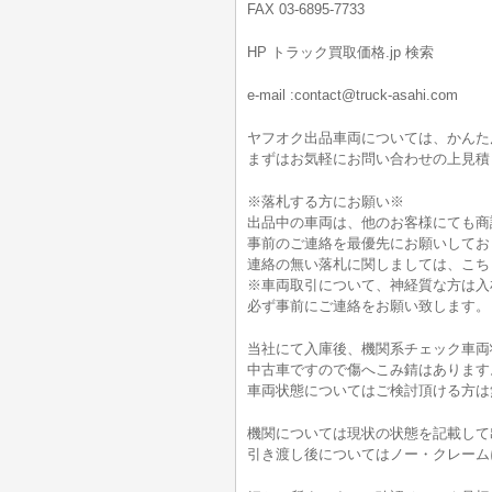
FAX 03-6895-7733
HP トラック買取価格.jp 検索
e-mail :contact@truck-asahi.com
ヤフオク出品車両については、かんた
まずはお気軽にお問い合わせの上見積
※落札する方にお願い※
出品中の車両は、他のお客様にても商
事前のご連絡を最優先にお願いしてお
連絡の無い落札に関しましては、こち
※車両取引について、神経質な方は入
必ず事前にご連絡をお願い致します。
当社にて入庫後、機関系チェック車両
中古車ですので傷へこみ錆はあります
車両状態についてはご検討頂ける方は無料電
機関については現状の状態を記載して
引き渡し後についてはノー・クレーム