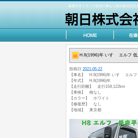
厳選中古トラック販売の事なら朝日株式会社
H.8(1996)年 いすゞ エル
投稿日
2021-05-22
【車名】 H.8(1996)年 いすゞ エ
【年式】 H.8(1996)年
【走行距離】 走行159,122km
【車検】 検なし
【カラー】 ホワイト
【修復歴】 なし
【地域】 東京都