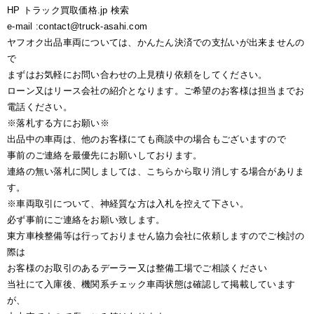
HP トラック買取価格.jp 検索
e-mail :contact@truck-asahi.com
ヤフオク出品車両については、かんたん決済での支払いが出来ませんの
で
まずはお気軽にお問い合わせの上見積り依頼をしてください。
ローン又はリース会社の紹介となります。ご希望のお客様は担当までお
電話ください。
※落札する方にお願い※
出品中の車両は、他のお客様にても商談中の場合もございますので
事前のご連絡を最優先にお願いしております。
連絡の無い落札に関しましては、こちらから取り消しする場合がありま
す。
※車両取引について、神経質な方は入札を控えて下さい。
必ず事前にご連絡をお願い致します。
東方車検整備等は行っておりません協力会社に依頼しますのでご検討の
際は
お客様のお取引のあるデーラー又は整備工場でご相談ください
当社にて入庫後、機関系チェック車両状態は確認して掲載しています
が、