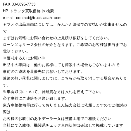
FAX 03-6895-7733
HP トラック買取価格.jp 検索
e-mail :contact@truck-asahi.com
ヤフオク出品車両については、かんたん決済での支払いが出来ませんの
で
まずはお気軽にお問い合わせの上見積り依頼をしてください。
ローン又はリース会社の紹介となります。ご希望のお客様は担当までお
電話ください。
※落札する方にお願い※
出品中の車両は、他のお客様にても商談中の場合もございますので
事前のご連絡を最優先にお願いしております。
連絡の無い落札に関しましては、こちらから取り消しする場合がありま
す。
※車両取引について、神経質な方は入札を控えて下さい。
必ず事前にご連絡をお願い致します。
東方車検整備等は行っておりません協力会社に依頼しますのでご検討の
際は
お客様のお取引のあるデーラー又は整備工場でご相談ください
当社にて入庫後、機関系チェック車両状態は確認して掲載しています