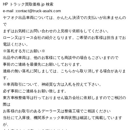
HP トラック買取価格.jp 検索
e-mail :contact@truck-asahi.com
ヤフオク出品車両については、かんたん決済での支払いが出来ませんの
で
まずはお気軽にお問い合わせの上見積り依頼をしてください。
ローン又はリース会社の紹介となります。ご希望のお客様は担当までお
電話ください。
※落札する方にお願い※
出品中の車両は、他のお客様にても商談中の場合もございますので
事前のご連絡を最優先にお願いしております。
連絡の無い落札に関しましては、こちらから取り消しする場合がありま
す。
※車両取引について、神経質な方は入札を控えて下さい。
必ず事前にご連絡をお願い致します。
東方車検整備等は行っておりません協力会社に依頼しますのでご検討の
際は
お客様のお取引のあるデーラー又は整備工場でご相談ください
当社にて入庫後、機関系チェック車両状態は確認して掲載しています
が、