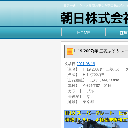
厳選中古トラック販売の事なら朝日株式会社
H.19(2007)年 三菱ふそう 
投稿日
2021-08-16
【車名】 H.19(2007)年 三菱ふそう
【年式】 H.19(2007)年
【走行距離】 走行1,399,733km
【車検】 令和4年02月01日
【カラー】 ブルー
【修復歴】 なし
【地域】 東京都