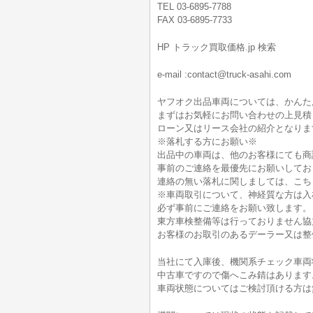
TEL 03-6895-7788
FAX 03-6895-7733
HP トラック買取価格.jp 検索
e-mail :contact@truck-asahi.com
ヤフオク出品車両については、かんた
まずはお気軽にお問い合わせの上見積
ローン又はリース会社の紹介となりま
※落札する方にお願い※
出品中の車両は、他のお客様にても商
事前のご連絡を最優先にお願いしてお
連絡の無い落札に関しましては、こち
※車両取引について、神経質な方は入
必ず事前にご連絡をお願い致します。
東方車検整備等は行っておりません協
お客様のお取引のあるデーラー又は整
当社にて入庫後、機関系チェック車両
中古車ですので傷へこみ錆はあります
車両状態についてはご検討頂ける方は無料電