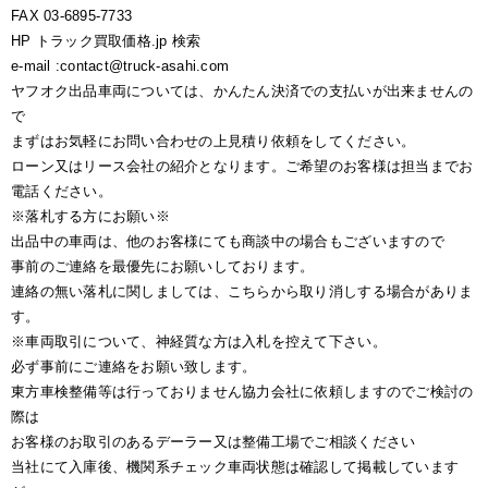
FAX 03-6895-7733
HP トラック買取価格.jp 検索
e-mail :contact@truck-asahi.com
ヤフオク出品車両については、かんたん決済での支払いが出来ませんの
で
まずはお気軽にお問い合わせの上見積り依頼をしてください。
ローン又はリース会社の紹介となります。ご希望のお客様は担当までお
電話ください。
※落札する方にお願い※
出品中の車両は、他のお客様にても商談中の場合もございますので
事前のご連絡を最優先にお願いしております。
連絡の無い落札に関しましては、こちらから取り消しする場合がありま
す。
※車両取引について、神経質な方は入札を控えて下さい。
必ず事前にご連絡をお願い致します。
東方車検整備等は行っておりません協力会社に依頼しますのでご検討の
際は
お客様のお取引のあるデーラー又は整備工場でご相談ください
当社にて入庫後、機関系チェック車両状態は確認して掲載しています