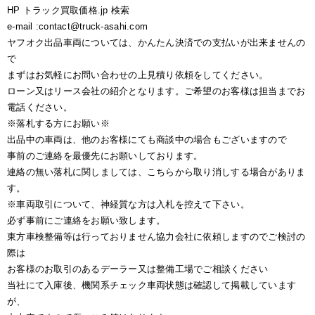
HP トラック買取価格.jp 検索
e-mail :contact@truck-asahi.com
ヤフオク出品車両については、かんたん決済での支払いが出来ませんの
で
まずはお気軽にお問い合わせの上見積り依頼をしてください。
ローン又はリース会社の紹介となります。ご希望のお客様は担当までお
電話ください。
※落札する方にお願い※
出品中の車両は、他のお客様にても商談中の場合もございますので
事前のご連絡を最優先にお願いしております。
連絡の無い落札に関しましては、こちらから取り消しする場合がありま
す。
※車両取引について、神経質な方は入札を控えて下さい。
必ず事前にご連絡をお願い致します。
東方車検整備等は行っておりません協力会社に依頼しますのでご検討の
際は
お客様のお取引のあるデーラー又は整備工場でご相談ください
当社にて入庫後、機関系チェック車両状態は確認して掲載しています
が、