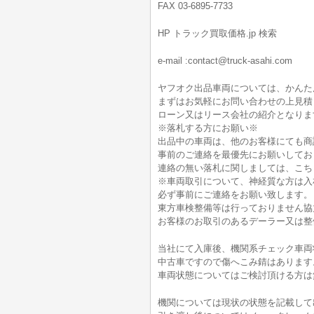
FAX 03-6895-7733
HP トラック買取価格.jp 検索
e-mail :contact@truck-asahi.com
ヤフオク出品車両については、かんた
まずはお気軽にお問い合わせの上見積
ローン又はリース会社の紹介となりま
※落札する方にお願い※
出品中の車両は、他のお客様にても商
事前のご連絡を最優先にお願いしてお
連絡の無い落札に関しましては、こち
※車両取引について、神経質な方は入
必ず事前にご連絡をお願い致します。
東方車検整備等は行っておりません協
お客様のお取引のあるデーラー又は整
当社にて入庫後、機関系チェック車両
中古車ですので傷へこみ錆はあります
車両状態についてはご検討頂ける方は無料電
機関については現状の状態を記載して