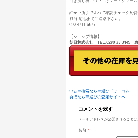
引き渡し後についてはノー・クレーム
細かい所まですべて確認チェック見切
担当:菊地までご連絡下さい。
090-4711-6677
【ショップ情報】
朝日株式会社 TEL:0280-33-344
中古車検索なら車選びドットコム
買取なら車選びの査定サイトヘ
コメントを残す
メールアドレスが公開されることは
名前
*