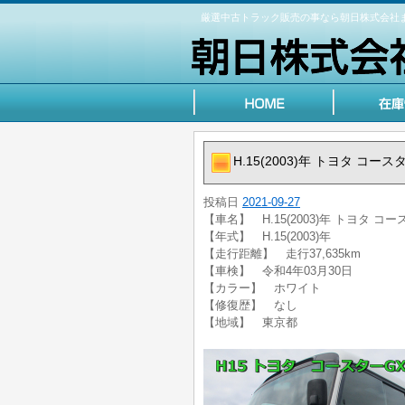
厳選中古トラック販売の事なら朝日株式会社
H.15(2003)年 トヨタ 
投稿日
2021-09-27
【車名】 H.15(2003)年 トヨタ
【年式】 H.15(2003)年
【走行距離】 走行37,635km
【車検】 令和4年03月30日
【カラー】 ホワイト
【修復歴】 なし
【地域】 東京都