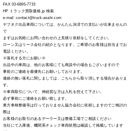
FAX 03-6895-7733
HP トラック買取価格.jp 検索
e-mail :contact@truck-asahi.com
ヤフオク出品車両については、かんたん決済での支払いが出来ませんの
で
まずはお気軽にお問い合わせの上見積り依頼をしてください。
ローン又はリース会社の紹介となります。ご希望のお客様は担当までお
電話ください。
※落札する方にお願い※
出品中の車両は、他のお客様にても商談中の場合もございますので
事前のご連絡を最優先にお願いしております。
連絡の無い落札に関しましては、こちらから取り消しする場合がありま
す。
※車両取引について、神経質な方は入札を控えて下さい。
必ず事前にご連絡をお願い致します。
東方車検整備等は行っておりません協力会社に依頼しますのでご検討の
際は
お客様のお取引のあるデーラー又は整備工場でご相談ください
当社にて入庫後、機関系チェック車両状態は確認して掲載しています