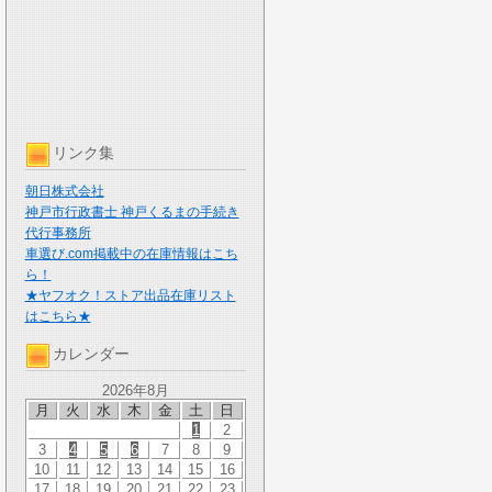
リンク集
朝日株式会社
神戸市行政書士 神戸くるまの手続き
代行事務所
車選び.com掲載中の在庫情報はこち
ら！
★ヤフオク！ストア出品在庫リスト
はこちら★
カレンダー
2026年8月
月
火
水
木
金
土
日
1
2
3
4
5
6
7
8
9
10
11
12
13
14
15
16
17
18
19
20
21
22
23