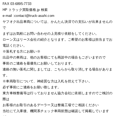
FAX 03-6895-7733
HP トラック買取価格.jp 検索
e-mail :contact@truck-asahi.com
ヤフオク出品車両については、かんたん決済での支払いが出来ませんの
で
まずはお気軽にお問い合わせの上見積り依頼をしてください。
ローン又はリース会社の紹介となります。ご希望のお客様は担当までお
電話ください。
※落札する方にお願い※
出品中の車両は、他のお客様にても商談中の場合もございますので
事前のご連絡を最優先にお願いしております。
連絡の無い落札に関しましては、こちらから取り消しする場合がありま
す。
※車両取引について、神経質な方は入札を控えて下さい。
必ず事前にご連絡をお願い致します。
東方車検整備等は行っておりません協力会社に依頼しますのでご検討の
際は
お客様のお取引のあるデーラー又は整備工場でご相談ください
当社にて入庫後、機関系チェック車両状態は確認して掲載しています