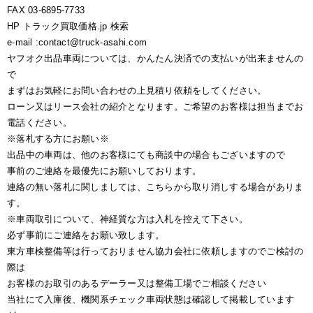
FAX 03-6895-7733
HP トラック買取価格.jp 検索
e-mail :contact@truck-asahi.com
ヤフオク出品車両については、かんたん決済での支払いが出来ませんの
で
まずはお気軽にお問い合わせの上見積り依頼をしてください。
ローン又はリース会社の紹介となります。ご希望のお客様は担当までお
電話ください。
※落札する方にお願い※
出品中の車両は、他のお客様にても商談中の場合もございますので
事前のご連絡を最優先にお願いしております。
連絡の無い落札に関しましては、こちらから取り消しする場合がありま
す。
※車両取引について、神経質な方は入札を控えて下さい。
必ず事前にご連絡をお願い致します。
東方車検整備等は行っておりません協力会社に依頼しますのでご検討の
際は
お客様のお取引のあるデーラー又は整備工場でご相談ください
当社にて入庫後、機関系チェック車両状態は確認して掲載しています