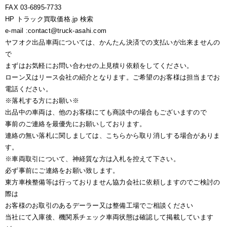
FAX 03-6895-7733
HP トラック買取価格.jp 検索
e-mail :contact@truck-asahi.com
ヤフオク出品車両については、かんたん決済での支払いが出来ませんの
で
まずはお気軽にお問い合わせの上見積り依頼をしてください。
ローン又はリース会社の紹介となります。ご希望のお客様は担当までお
電話ください。
※落札する方にお願い※
出品中の車両は、他のお客様にても商談中の場合もございますので
事前のご連絡を最優先にお願いしております。
連絡の無い落札に関しましては、こちらから取り消しする場合がありま
す。
※車両取引について、神経質な方は入札を控えて下さい。
必ず事前にご連絡をお願い致します。
東方車検整備等は行っておりません協力会社に依頼しますのでご検討の
際は
お客様のお取引のあるデーラー又は整備工場でご相談ください
当社にて入庫後、機関系チェック車両状態は確認して掲載しています