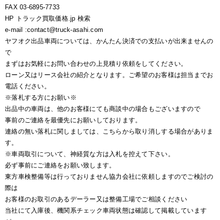
FAX 03-6895-7733
HP トラック買取価格.jp 検索
e-mail :contact@truck-asahi.com
ヤフオク出品車両については、かんたん決済での支払いが出来ませんの
で
まずはお気軽にお問い合わせの上見積り依頼をしてください。
ローン又はリース会社の紹介となります。ご希望のお客様は担当までお
電話ください。
※落札する方にお願い※
出品中の車両は、他のお客様にても商談中の場合もございますので
事前のご連絡を最優先にお願いしております。
連絡の無い落札に関しましては、こちらから取り消しする場合がありま
す。
※車両取引について、神経質な方は入札を控えて下さい。
必ず事前にご連絡をお願い致します。
東方車検整備等は行っておりません協力会社に依頼しますのでご検討の
際は
お客様のお取引のあるデーラー又は整備工場でご相談ください
当社にて入庫後、機関系チェック車両状態は確認して掲載しています