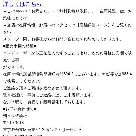
詳しくはこちら
★この車への「お問合せ」・「無料見積り依頼」、「在庫確認」は、お
気軽にどうぞ!
★当店の在庫情報、お店へのアクセスは【店舗詳細ページ】をご覧くだ
さい。
スタッフ一同、お客様からのお問い合わせをお待ちしております。
■販売車輛の特徴■
エンドユーザーから直接仕入れすることにより、次のお客様に安価で販
売する事
ができます。
在庫車輛は茨城県猿島郡境町内門694-2にございます。ナビ等では688-4
で検索してください。
ご連絡を頂きご商談を進めさせて頂きます。
現車確認は、事前にご連絡の上、ご来店願います。
なお下取り、買取りも随時強化しております。
■お問い合わせ先■
朝日株式会社
〒110-0016
東京都台東区台東2-1-3 センチュリービル 6F