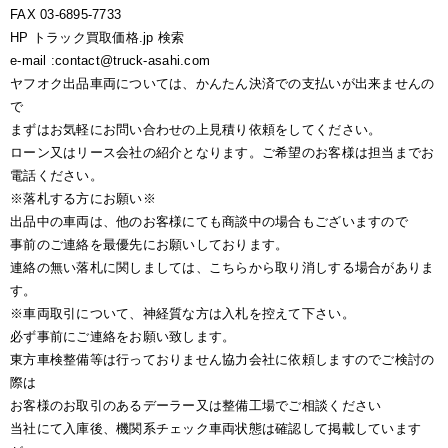
FAX 03-6895-7733
HP トラック買取価格.jp 検索
e-mail :contact@truck-asahi.com
ヤフオク出品車両については、かんたん決済での支払いが出来ませんの
で
まずはお気軽にお問い合わせの上見積り依頼をしてください。
ローン又はリース会社の紹介となります。ご希望のお客様は担当までお
電話ください。
※落札する方にお願い※
出品中の車両は、他のお客様にても商談中の場合もございますので
事前のご連絡を最優先にお願いしております。
連絡の無い落札に関しましては、こちらから取り消しする場合がありま
す。
※車両取引について、神経質な方は入札を控えて下さい。
必ず事前にご連絡をお願い致します。
東方車検整備等は行っておりません協力会社に依頼しますのでご検討の
際は
お客様のお取引のあるデーラー又は整備工場でご相談ください
当社にて入庫後、機関系チェック車両状態は確認して掲載しています