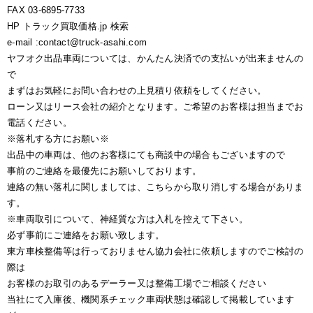
FAX 03-6895-7733
HP トラック買取価格.jp 検索
e-mail :contact@truck-asahi.com
ヤフオク出品車両については、かんたん決済での支払いが出来ませんの
で
まずはお気軽にお問い合わせの上見積り依頼をしてください。
ローン又はリース会社の紹介となります。ご希望のお客様は担当までお
電話ください。
※落札する方にお願い※
出品中の車両は、他のお客様にても商談中の場合もございますので
事前のご連絡を最優先にお願いしております。
連絡の無い落札に関しましては、こちらから取り消しする場合がありま
す。
※車両取引について、神経質な方は入札を控えて下さい。
必ず事前にご連絡をお願い致します。
東方車検整備等は行っておりません協力会社に依頼しますのでご検討の
際は
お客様のお取引のあるデーラー又は整備工場でご相談ください
当社にて入庫後、機関系チェック車両状態は確認して掲載しています