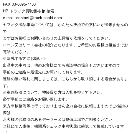
FAX 03-6895-7733
HP トラック買取価格.jp 検索
e-mail :contact@truck-asahi.com
ヤフオク出品車両については、かんたん決済での支払いが出来ませんの
で
まずはお気軽にお問い合わせの上見積り依頼をしてください。
ローン又はリース会社の紹介となります。ご希望のお客様は担当までお
電話ください。
※落札する方にお願い※
出品中の車両は、他のお客様にても商談中の場合もございますので
事前のご連絡を最優先にお願いしております。
連絡の無い落札に関しましては、こちらから取り消しする場合がありま
す。
※車両取引について、神経質な方は入札を控えて下さい。
必ず事前にご連絡をお願い致します。
東方車検整備等は行っておりません協力会社に依頼しますのでご検討の
際は
お客様のお取引のあるデーラー又は整備工場でご相談ください
当社にて入庫後、機関系チェック車両状態は確認して掲載しています