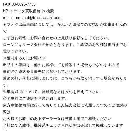
FAX 03-6895-7733
HP トラック買取価格.jp 検索
e-mail :contact@truck-asahi.com
ヤフオク出品車両については、かんたん決済での支払いが出来ませんの
で
まずはお気軽にお問い合わせの上見積り依頼をしてください。
ローン又はリース会社の紹介となります。ご希望のお客様は担当までお
電話ください。
※落札する方にお願い※
出品中の車両は、他のお客様にても商談中の場合もございますので
事前のご連絡を最優先にお願いしております。
連絡の無い落札に関しましては、こちらから取り消しする場合がありま
す。
※車両取引について、神経質な方は入札を控えて下さい。
必ず事前にご連絡をお願い致します。
東方車検整備等は行っておりません協力会社に依頼しますのでご検討の
際は
お客様のお取引のあるデーラー又は整備工場でご相談ください
当社にて入庫後、機関系チェック車両状態は確認して掲載しています