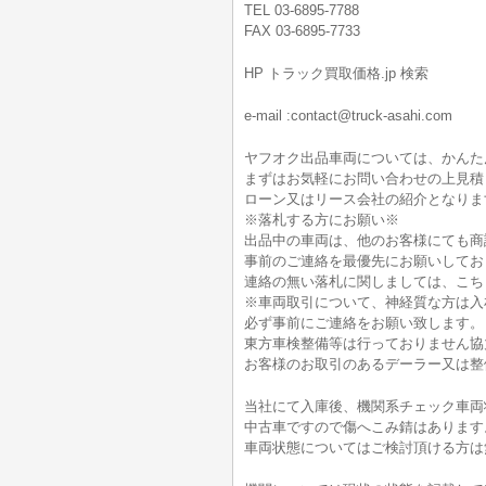
TEL 03-6895-7788
FAX 03-6895-7733
HP トラック買取価格.jp 検索
e-mail :contact@truck-asahi.com
ヤフオク出品車両については、かんた
まずはお気軽にお問い合わせの上見積
ローン又はリース会社の紹介となりま
※落札する方にお願い※
出品中の車両は、他のお客様にても商
事前のご連絡を最優先にお願いしてお
連絡の無い落札に関しましては、こち
※車両取引について、神経質な方は入
必ず事前にご連絡をお願い致します。
東方車検整備等は行っておりません協
お客様のお取引のあるデーラー又は整
当社にて入庫後、機関系チェック車両
中古車ですので傷へこみ錆はあります
車両状態についてはご検討頂ける方は無料電