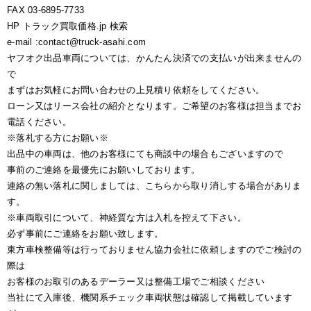
FAX 03-6895-7733
HP トラック買取価格.jp 検索
e-mail :contact@truck-asahi.com
ヤフオク出品車両については、かんたん決済での支払いが出来ませんの
で
まずはお気軽にお問い合わせの上見積り依頼をしてください。
ローン又はリース会社の紹介となります。ご希望のお客様は担当までお
電話ください。
※落札する方にお願い※
出品中の車両は、他のお客様にても商談中の場合もございますので
事前のご連絡を最優先にお願いしております。
連絡の無い落札に関しましては、こちらから取り消しする場合がありま
す。
※車両取引について、神経質な方は入札を控えて下さい。
必ず事前にご連絡をお願い致します。
東方車検整備等は行っておりません協力会社に依頼しますのでご検討の
際は
お客様のお取引のあるデーラー又は整備工場でご相談ください
当社にて入庫後、機関系チェック車両状態は確認して掲載しています