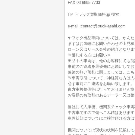
FAX 03-6895-7733
HP トラック買取価格.jp 検索
e-mail :contact@truck-asahi.com
ヤフオク出品車両については、かんた
まずはお気軽にお問い合わせの上見積
ローン又はリース会社の紹介となりま
※落札する方にお願い※
出品中の車両は、他のお客様にても商
事前のご連絡を最優先にお願いしてお
連絡の無い落札に関しましては、こち
※車両取引について、神経質な方は入
必ず事前にご連絡をお願い致します。
東方車検整備等は行っておりません協
お客様のお取引のあるデーラー又は整
当社にて入庫後、機関系チェック車両
中古車ですので傷へこみ錆はあります
車両状態についてはご検討頂ける方は無料電
機関については現状の状態を記載して