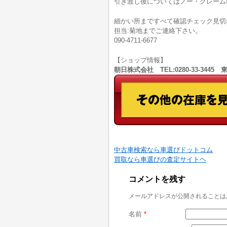
引き渡し後についてはノー・クレーム
細かい所まですべて確認チェック見切
担当:菊地までご連絡下さい。
090-4711-6677
【ショップ情報】
朝日株式会社 TEL:0280-33-344
中古車検索なら車選びドットコム
買取なら車選びの査定サイトヘ
コメントを残す
メールアドレスが公開されることは
名前
*