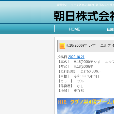
厳選中古トラック販売の事なら朝日株式会社
H.18(2006)年 いすゞ エ
投稿日
2022-10-21
【車名】 H.18(2006)年 いすゞ 
【年式】 H.18(2006)年
【走行距離】 走行50,580km
【車検】 令和5年01月31日
【カラー】 ブルー
【修復歴】 なし
【地域】 東京都