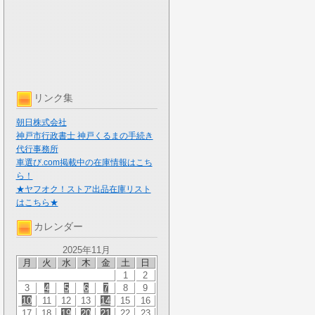
リンク集
朝日株式会社
神戸市行政書士 神戸くるまの手続き
代行事務所
車選び.com掲載中の在庫情報はこち
ら！
★ヤフオク！ストア出品在庫リスト
はこちら★
カレンダー
2025年11月
月
火
水
木
金
土
日
1
2
3
4
5
6
7
8
9
10
11
12
13
14
15
16
17
18
19
20
21
22
23